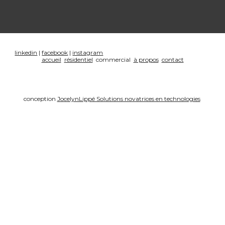
linkedin
 | 
facebook
 | 
instagram
accueil
résidentiel
  commercial  
à propos
contact
conception 
JocelynLippé Solutions novatrices en technologies