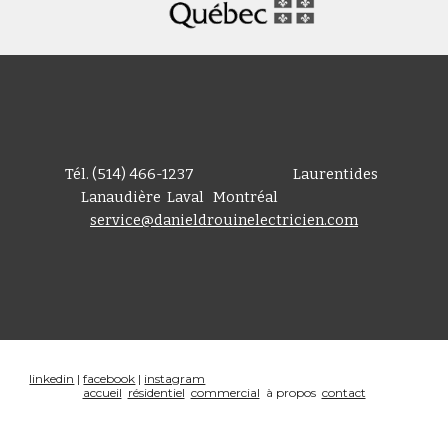
Tél. (514) 466-1237                                 Laurentides  
Lanaudière  Laval   Montréal                              
service@danieldrouinelectricien.com
linkedin
 | 
facebook
 | 
instagram
accueil
résidentiel
commercial
  à propos  
contact